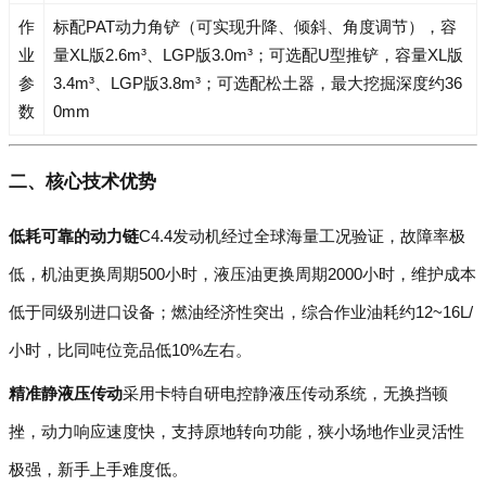
作
标配PAT动力角铲（可实现升降、倾斜、角度调节），容
业
量XL版2.6m³、LGP版3.0m³；可选配U型推铲，容量XL版
参
3.4m³、LGP版3.8m³；可选配松土器，最大挖掘深度约36
数
0mm
二、核心技术优势
低耗可靠的动力链
C4.4发动机经过全球海量工况验证，故障率极
低，机油更换周期500小时，液压油更换周期2000小时，维护成本
低于同级别进口设备；燃油经济性突出，综合作业油耗约12~16L/
小时，比同吨位竞品低10%左右。
精准静液压传动
采用卡特自研电控静液压传动系统，无换挡顿
挫，动力响应速度快，支持原地转向功能，狭小场地作业灵活性
极强，新手上手难度低。