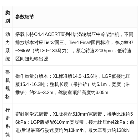
类
参数细节
别
动
搭载卡特C4.4 ACERT直列4缸涡轮增压中冷柴油机，不同
力
排放版本对应Tier3/国三、Tier4 Final/国四标准，净功率97
系
~99kW（约130~133马力），额定转速2200rpm，低转速
统
区间扭矩输出强
整
操作重量分版本：XL标准版14.9~15.6吨，LGP低接地压
机
版15.4~16.2吨；整机长度（带推铲）约5.1m，宽度（带
规
推铲）约2.9~3.2m，驾驶室顶部高度约3.05m
格
行
密封润滑式履带，XL版标配510mm宽履带，接地比压约5
走
6kPa；LGP版标配610mm宽履带，接地比压约42kPa；前
系
进/后退最高行驶速度均为10km/h，最大牵引力约138kN
统