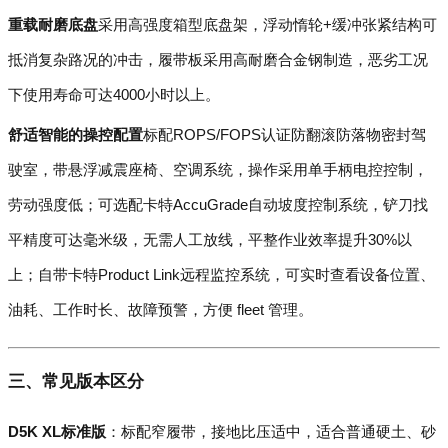
重载耐磨底盘
采用高强度箱型底盘架，浮动惰轮+缓冲张紧结构可
抵消复杂路况的冲击，履带板采用高耐磨合金钢制造，恶劣工况
下使用寿命可达4000小时以上。
舒适智能的操控配置
标配ROPS/FOPS认证防翻滚防落物密封驾
驶室，带悬浮减震座椅、空调系统，操作采用单手柄电控控制，
劳动强度低；可选配卡特AccuGrade自动坡度控制系统，铲刀找
平精度可达毫米级，无需人工放线，平整作业效率提升30%以
上；自带卡特Product Link远程监控系统，可实时查看设备位置、
油耗、工作时长、故障预警，方便 fleet 管理。
三、常见版本区分
D5K XL标准版
：标配窄履带，接地比压适中，适合普通硬土、砂