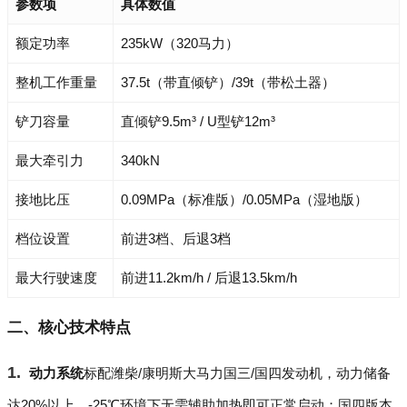
参数项
具体数值
额定功率
235kW（320马力）
整机工作重量
37.5t（带直倾铲）/39t（带松土器）
铲刀容量
直倾铲9.5m³ / U型铲12m³
最大牵引力
340kN
接地比压
0.09MPa（标准版）/0.05MPa（湿地版）
档位设置
前进3档、后退3档
最大行驶速度
前进11.2km/h / 后退13.5km/h
二、核心技术特点
动力系统
标配潍柴/康明斯大马力国三/国四发动机，动力储备
达20%以上，-25℃环境下无需辅助加热即可正常启动；国四版本