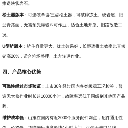
推送块状岩石。
松土器版本
：可选装单齿/三齿松土器，可破碎冻土、硬岩层、旧
沥青路面，无需预先爆破即可作业，适合土地开垦、旧路改造工
况。
U型铲版本
：铲斗容量更大、拢土效果好，长距离推土效率比直倾
铲高20%，适合堆场整理、土方转运作业。
四、产品核心优势
可靠性经过市场验证
：上市30年经过国内各类极端工况检验，普
遍无大修作业时长超10000小时，故障率远低于同级别其他国产品
牌。
维护成本低
：山推在国内有近2000个服务配件网点，配件通用性
强、价格低，故障响应速度最快4小时上门，远优于进口品牌。