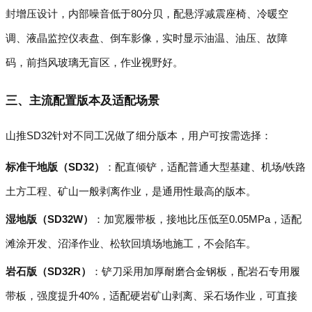
封增压设计，内部噪音低于80分贝，配悬浮减震座椅、冷暖空
调、液晶监控仪表盘、倒车影像，实时显示油温、油压、故障
码，前挡风玻璃无盲区，作业视野好。
三、主流配置版本及适配场景
山推SD32针对不同工况做了细分版本，用户可按需选择：
标准干地版（SD32）
：配直倾铲，适配普通大型基建、机场/铁路
土方工程、矿山一般剥离作业，是通用性最高的版本。
湿地版（SD32W）
：加宽履带板，接地比压低至0.05MPa，适配
滩涂开发、沼泽作业、松软回填场地施工，不会陷车。
岩石版（SD32R）
：铲刀采用加厚耐磨合金钢板，配岩石专用履
带板，强度提升40%，适配硬岩矿山剥离、采石场作业，可直接