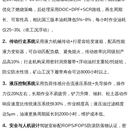
优化了燃烧策略，后处理采用DOC+DPF+SCR路线，再生周期
长、可靠性高，相比国三版本油耗降低5%~8%，每小时作业油耗
仅25~35L（依工况浮动）。
传动行走系统
采用液力机械传动+行星齿轮变速箱，配高性能
液力变矩器，可自动匹配负载、避免熄火，传动效率比同级别产
品高10%；行走机构采用密封润滑履带+浮动油封支重轮/托链轮，
防尘防水性强，矿山工况下履带寿命可达8000小时以上。
液压控制系统
采用负荷传感分合流液压系统+先导操作，操作
力仅20N左右，长期作业不易疲劳，铲刀升降、倾斜、松土器动作
响应速度比传统液压系统快30%，作业精度高；液压油过滤精度
达5μm，油液更换周期延长到2000小时，维护成本低。
安全与人机设计
驾驶室标配ROPS/FOPS防滚防落物认证，密