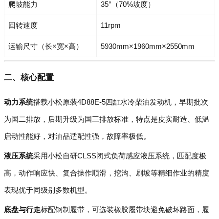
爬坡能力
35°（70%坡度）
回转速度
11rpm
运输尺寸（长×宽×高）
5930mm×1960mm×2550mm
二、核心配置
动力系统
搭载小松原装4D88E-5四缸水冷柴油发动机，早期批次
为国二排放，后期升级为国三排放标准，特点是皮实耐造、低温
启动性能好，对油品适配性强，故障率极低。
液压系统
采用小松自研CLSS闭式负荷感应液压系统，匹配度极
高，动作响应快、复合操作顺滑，挖沟、刷坡等精细作业的精度
表现优于同级别多数机型。
底盘与行走
标配钢制履带，可选装橡胶履带块避免破坏路面，履