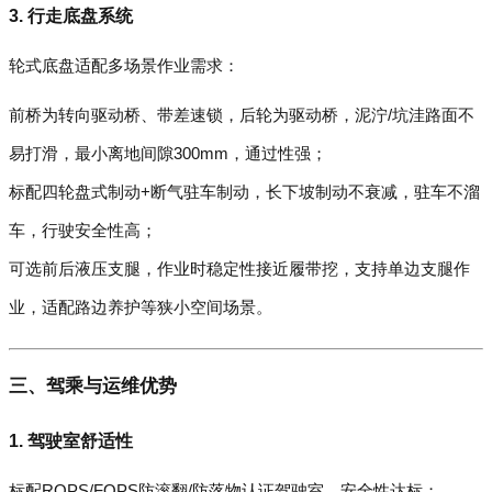
3. 行走底盘系统
轮式底盘适配多场景作业需求：
前桥为转向驱动桥、带差速锁，后轮为驱动桥，泥泞/坑洼路面不
易打滑，最小离地间隙300mm，通过性强；
标配四轮盘式制动+断气驻车制动，长下坡制动不衰减，驻车不溜
车，行驶安全性高；
可选前后液压支腿，作业时稳定性接近履带挖，支持单边支腿作
业，适配路边养护等狭小空间场景。
三、驾乘与运维优势
1. 驾驶室舒适性
标配ROPS/FOPS防滚翻/防落物认证驾驶室，安全性达标；