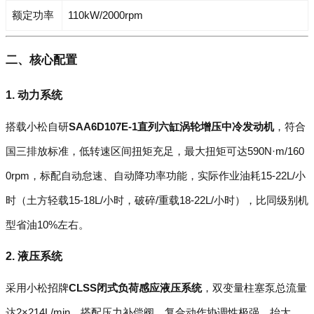
额定功率
110kW/2000rpm
二、核心配置
1. 动力系统
搭载小松自研
SAA6D107E-1直列六缸涡轮增压中冷发动机
，符合
国三排放标准，低转速区间扭矩充足，最大扭矩可达590N·m/160
0rpm，标配自动怠速、自动降功率功能，实际作业油耗15-22L/小
时（土方轻载15-18L/小时，破碎/重载18-22L/小时），比同级别机
型省油10%左右。
2. 液压系统
采用小松招牌
CLSS闭式负荷感应液压系统
，双变量柱塞泵总流量
达2×214L/min，搭配压力补偿阀，复合动作协调性极强，抬大