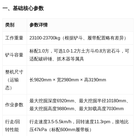
一、基础核心参数
类别
参数详情
工作重量
23100-23700kg（根据铲斗、履带配置略有差异）
标配1.0方，可选1.0-1.2方土方斗/0.8方岩石斗，可
铲斗容量
适配破碎锤、抓木器等属具
整机尺寸
（运输
长9820mm × 宽2980mm × 高3190mm
态）
最大挖掘深度6920mm、最大挖掘半径10180mm、
作业参数
最大挖掘高度9880mm、最大卸载高度7030mm
行走/回
行走速度3.5-5.5km/h，回转速度11.3rpm，接地比
转性能
压47kPa（标配600mm履带板）