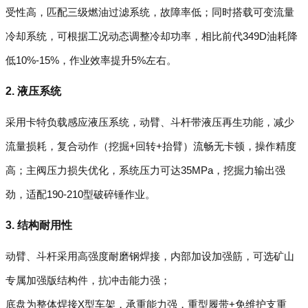
受性高，匹配三级燃油过滤系统，故障率低；同时搭载可变流量
冷却系统，可根据工况动态调整冷却功率，相比前代349D油耗降
低10%-15%，作业效率提升5%左右。
2. 液压系统
采用卡特负载感应液压系统，动臂、斗杆带液压再生功能，减少
流量损耗，复合动作（挖掘+回转+抬臂）流畅无卡顿，操作精度
高；主阀压力损失优化，系统压力可达35MPa，挖掘力输出强
劲，适配190-210型破碎锤作业。
3. 结构耐用性
动臂、斗杆采用高强度耐磨钢焊接，内部加设加强筋，可选矿山
专属加强版结构件，抗冲击能力强；
底盘为整体焊接X型车架，承重能力强，重型履带+免维护支重