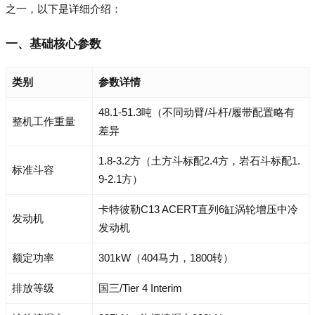
之一，以下是详细介绍：
一、基础核心参数
类别
参数详情
48.1-51.3吨（不同动臂/斗杆/履带配置略有
整机工作重量
差异
1.8-3.2方（土方斗标配2.4方，岩石斗标配1.
标准斗容
9-2.1方）
卡特彼勒C13 ACERT直列6缸涡轮增压中冷
发动机
发动机
额定功率
301kW（404马力，1800转）
排放等级
国三/Tier 4 Interim