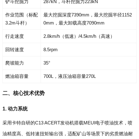
铲斗挖掘力
287kN，斗杆挖掘力223kN
作业范围（标配
最大挖掘深度7390mm，最大挖掘半径1152
3.2m斗杆）
0mm，最大卸载高度7090mm
行走速度
2.8km/h（低速）/4.5km/h（高速）
回转速度
8.5rpm
爬坡能力
35°
燃油箱容量
700L，液压油箱容量270L
二、核心技术优势
1. 动力系统
采用卡特自研的C13 ACERT发动机搭载MEUI电子喷油技术，喷
油精度高、低转速扭矩输出强，适配矿山等场景下的劣质燃油耐