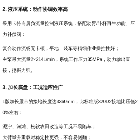
2. 液压系统：动作协调效率高
采用卡特专属负流量控制液压系统，搭配动臂/斗杆再生功能、压
力补偿阀：
复合动作流畅无卡顿，平地、装车等精细作业操控性好；
主泵最大流量2×214L/min，系统工作压力35MPa，动力输出直
接，挖掘力强。
3. 加长底盘：工况适应性广
L版加长履带的接地长度达3360mm，比标准版320D2接地比压低2
0%左右：
泥泞、河滩、松软农田改造等工况不易陷车；
大臂举升重载时稳定性更强，不容易侧翻；