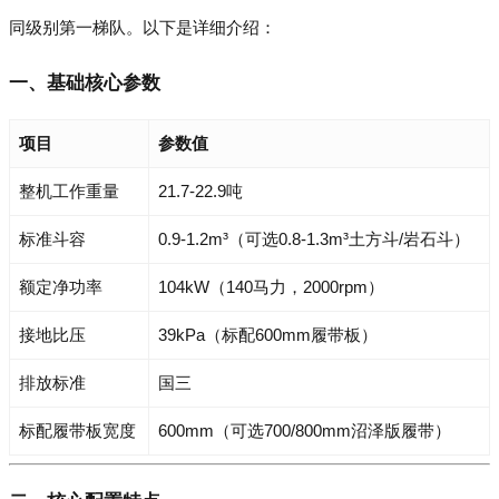
同级别第一梯队。以下是详细介绍：
一、基础核心参数
项目
参数值
整机工作重量
21.7-22.9吨
标准斗容
0.9-1.2m³（可选0.8-1.3m³土方斗/岩石斗）
额定净功率
104kW（140马力，2000rpm）
接地比压
39kPa（标配600mm履带板）
排放标准
国三
标配履带板宽度
600mm（可选700/800mm沼泽版履带）