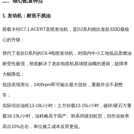
二、核心配置特点
1. 发动机：耐造不挑油
搭载卡特C7.1 ACERT直喷发动机，是D2系列相比老款320D最核
心的升级：
替代了老款D系列的C6.4电喷发动机，对国内中小工地低品质燃油
耐受性极强，彻底解决了老款电喷机易堵喷油嘴的通病，故障率
大幅降低；
低扭表现突出，1400rpm即可输出最大扭矩，重载作业不易憋
车；
实际综合油耗13-18L/小时：土方轻载13-15L/小时，破碎/硬石方重
载16-19L/小时，油耗略高于国产、韩系同级别机型，但作业效率
高出15%左右，单位施工成本反而更低。