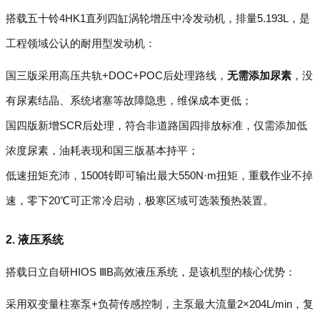
搭载五十铃4HK1直列四缸涡轮增压中冷发动机，排量5.193L，是
工程领域公认的耐用型发动机：
国三版采用高压共轨+DOC+POC后处理路线，
无需添加尿素
，没
有尿素结晶、系统堵塞等故障隐患，维保成本更低；
国四版新增SCR后处理，符合非道路国四排放标准，仅需添加低
浓度尿素，油耗表现和国三版基本持平；
低速扭矩充沛，1500转即可输出最大550N·m扭矩，重载作业不掉
速，零下20℃可正常冷启动，极寒区域可选装预热装置。
2. 液压系统
搭载日立自研HIOS ⅢB高效液压系统，是该机型的核心优势：
采用双变量柱塞泵+负荷传感控制，主泵最大流量2×204L/min，复