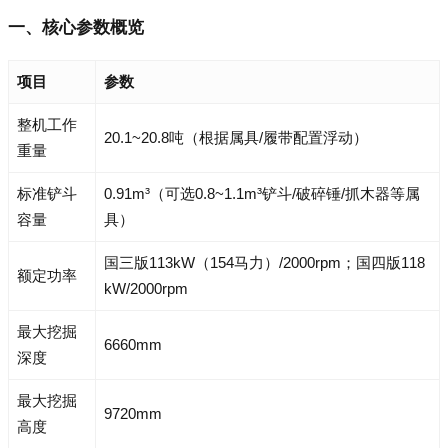
一、核心参数概览
项目
参数
整机工作
20.1~20.8吨（根据属具/履带配置浮动）
重量
标准铲斗
0.91m³（可选0.8~1.1m³铲斗/破碎锤/抓木器等属
容量
具）
国三版113kW（154马力）/2000rpm；国四版118
额定功率
kW/2000rpm
最大挖掘
6660mm
深度
最大挖掘
9720mm
高度