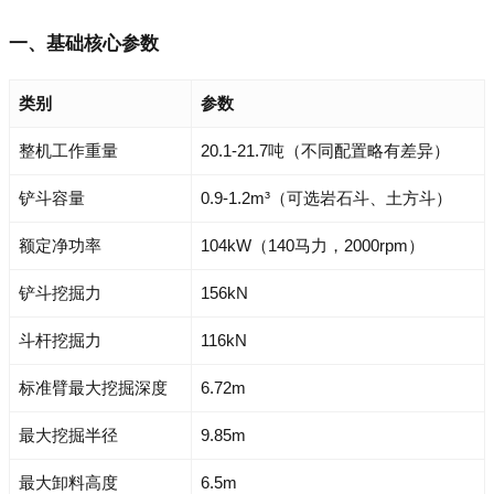
一、基础核心参数
类别
参数
整机工作重量
20.1-21.7吨（不同配置略有差异）
铲斗容量
0.9-1.2m³（可选岩石斗、土方斗）
额定净功率
104kW（140马力，2000rpm）
铲斗挖掘力
156kN
斗杆挖掘力
116kN
标准臂最大挖掘深度
6.72m
最大挖掘半径
9.85m
最大卸料高度
6.5m