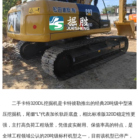
二手卡特320DL挖掘机是卡特彼勒推出的经典20吨级中型液
压挖掘机，尾缀“L”代表加长轨距底盘，相比标准版320D稳定性更
强，主打高负荷工程场景，凭借皮实耐用、保值率高的特点，是
全球工程领域公认的20吨级标杆机型之一，目前该机型已停产，