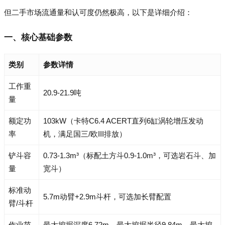
但二手市场流通量和认可度仍然极高，以下是详细介绍：
一、核心基础参数
类别
参数详情
工作重
20.9-21.9吨
量
额定功
103kW（卡特C6.4 ACERT直列6缸涡轮增压发动
率
机，满足国三/欧III排放）
铲斗容
0.73-1.3m³（标配土方斗0.9-1.0m³，可选岩石斗、加
量
宽斗）
标准动
5.7m动臂+2.9m斗杆，可选加长臂配置
臂/斗杆
作业范
最大挖掘深度6.72m、最大挖掘半径9.84m、最大挖