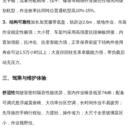
无卡顿，流量分配精准，找平、修坡等精细作业操控性领先同级
别机型，作业效率比同吨位普通机型高10%-15%。
结构可靠性
加长加宽履带底盘，轨距达2.6m，坡地作业、吊装
作业稳定性极强；大小臂、车架均采用高强度抗扭钢板焊接，内
置加强筋，抗冲击、抗变形能力强，正常保养前提下结构件使用
寿命可达1.5万小时以上；大直径回转支承承载能力强，带负载启
动无压力。
三、驾乘与维护体验
舒适性
驾驶室密封隔音性能优异，室内作业噪音低至74dB；配备
可调式悬浮减震座椅、大功率分区空调，长时间作业不易疲劳；
先导操控手柄行程短、力度轻，操作省力；大尺寸全景玻璃盲区
小，作业视野佳。