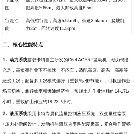
围
掘高度9.66m、最大卸载高度6.5m
行走性
高低档行走，高速5.5km/h、低速3.5km/h，爬坡能
能
力35°，回转速度11.5rpm
二、核心性能特点
动力系统
搭载卡特自主研发的C6.4 ACERT发动机，动力储备
充足，高负荷作业下不掉速、不闷车，适配高原、高温、高寒等
恶劣工况；配备多工况模式选择（重载/标准/节能），可根据作业
场景切换，兼顾效率和燃油经济性，常规土方作业油耗约14-17L/
小时，重载矿山作业约18-22L/小时。
液压系统
采用卡特专属负流量控制液压系统，双变量柱塞泵
+压力补偿阀设计，发动机与液压功率匹配度极高，复合动作流畅