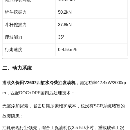
铲斗挖掘力
50.2kN
斗杆挖掘力
37.8kN
爬坡能力
35°
行走速度
0-4.5km/h
二、动力系统
搭载
久保田V2607四缸水冷柴油发动机
，额定功率42.4kW/2000rp
m，匹配DOC+DPF国四后处理技术：
无需添加尿素，省去后期尿素维护成本，也没有SCR系统堵塞的
故障隐患；
油耗表现行业领先，综合工况油耗仅3.5-5L/小时，重载破碎工况