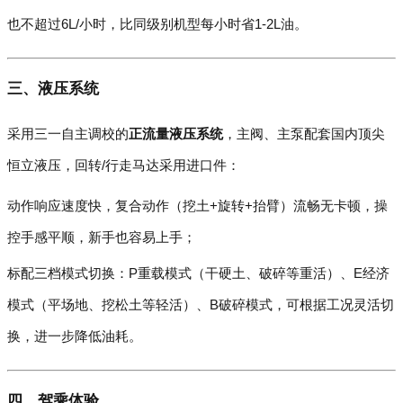
也不超过6L/小时，比同级别机型每小时省1-2L油。
三、液压系统
采用三一自主调校的
正流量液压系统
，主阀、主泵配套国内顶尖
恒立液压，回转/行走马达采用进口件：
动作响应速度快，复合动作（挖土+旋转+抬臂）流畅无卡顿，操
控手感平顺，新手也容易上手；
标配三档模式切换：P重载模式（干硬土、破碎等重活）、E经济
模式（平场地、挖松土等轻活）、B破碎模式，可根据工况灵活切
换，进一步降低油耗。
四、驾乘体验