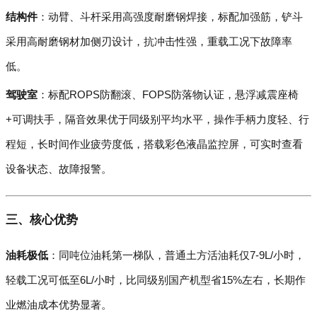
结构件
：动臂、斗杆采用高强度耐磨钢焊接，标配加强筋，铲斗
采用高耐磨钢材加侧刃设计，抗冲击性强，重载工况下故障率
低。
驾驶室
：标配ROPS防翻滚、FOPS防落物认证，悬浮减震座椅
+可调扶手，隔音效果优于同级别平均水平，操作手柄力度轻、行
程短，长时间作业疲劳度低，搭载彩色液晶监控屏，可实时查看
设备状态、故障报警。
三、核心优势
油耗极低
：同吨位油耗第一梯队，普通土方活油耗仅7-9L/小时，
轻载工况可低至6L/小时，比同级别国产机型省15%左右，长期作
业燃油成本优势显著。