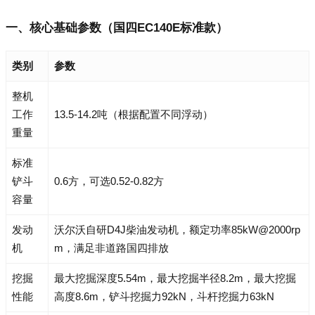
一、核心基础参数（国四EC140E标准款）
类别
参数
整机
工作
13.5-14.2吨（根据配置不同浮动）
重量
标准
铲斗
0.6方，可选0.52-0.82方
容量
发动
沃尔沃自研D4J柴油发动机，额定功率85kW@2000rp
机
m，满足非道路国四排放
挖掘
最大挖掘深度5.54m，最大挖掘半径8.2m，最大挖掘
性能
高度8.6m，铲斗挖掘力92kN，斗杆挖掘力63kN