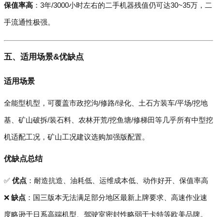
保值率高
：3年/3000小时左右的二手机器残值仍可达30~35万，二
手流通性极强。
五、适用场景&优缺点
适用场景
全能型机型，可覆盖市政挖沟/修路/绿化、土石方装车/平场/挖地
基、矿山破拆/装石料、农林开荒/挖鱼塘/修梯田等几乎所有中型挖
机适配工况，矿山工况建议选购加强版配置。
优缺点总结
✅
优点
：耐造抗造、油耗低、运维成本低、动作好开、保值率高
❌
缺点
：国三版本无法满足部分地区最新上牌要求、高速作业速
度略逊于日系高端机型、驾驶室密封性略弱于卡特等欧美品牌。