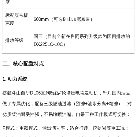
度
标配履带板
600mm（可选矿山加宽履带）
宽度
国三（目前全新在售同系列升级款为国四排放的
排放等级
DX225LC-10C）
二、核心配置特点
1. 动力系统
搭载斗山自研DL06直列6缸涡轮增压电喷发动机，针对国内油品
做了专属优化，配备三级燃油过滤（预滤+油水分离+精滤），对
劣质柴油耐受性强，不易堵喷油嘴。自带三种工作模式可切换：
P模式：重载模式，输出满功率，适合打锤、挖硬岩等重工况；