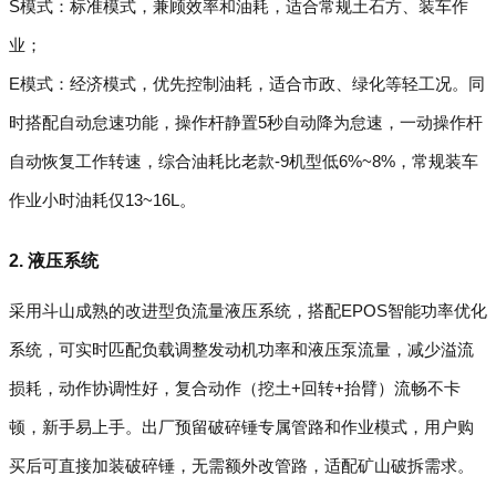
S模式：标准模式，兼顾效率和油耗，适合常规土石方、装车作
业；
E模式：经济模式，优先控制油耗，适合市政、绿化等轻工况。同
时搭配自动怠速功能，操作杆静置5秒自动降为怠速，一动操作杆
自动恢复工作转速，综合油耗比老款-9机型低6%~8%，常规装车
作业小时油耗仅13~16L。
2. 液压系统
采用斗山成熟的改进型负流量液压系统，搭配EPOS智能功率优化
系统，可实时匹配负载调整发动机功率和液压泵流量，减少溢流
损耗，动作协调性好，复合动作（挖土+回转+抬臂）流畅不卡
顿，新手易上手。出厂预留破碎锤专属管路和作业模式，用户购
买后可直接加装破碎锤，无需额外改管路，适配矿山破拆需求。