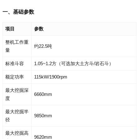
一、基础参数
项目
参数
整机工作重
约22.5吨
量
标准斗容
1.05~1.2方（可选加大土方斗/岩石斗）
额定功率
115kW/1900rpm
最大挖掘深
6660mm
度
最大挖掘半
9850mm
径
最大挖掘高
9620mm