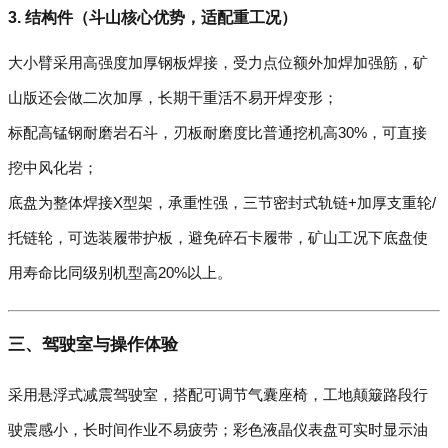
3. 结构件（斗山核心优势，适配重工况）
大小臂采用高强度加厚钢板焊接，受力点位额外加焊加强筋，矿
山版还会做二次加厚，长期干重活不易开焊变形；
标配高锰钢耐磨岩石斗，刃板耐磨度比普通挖机高30%，可直接
挖中风化岩；
底盘为整体焊接X型架，承重性强，三节密封式轨链+加厚支重轮/
托链轮，可选装履带护板，避免碎石卡履带，矿山工况下底盘使
用寿命比同级别机型高20%以上。
三、驾驶室与操作体验
采用悬浮式减震驾驶室，搭配可调节气囊座椅，工地颠簸路段行
驶震感小，长时间作业不易疲劳；彩色液晶仪表盘可实时显示油