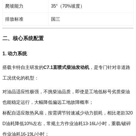
爬坡能力
35°（70%坡度）
排放标准
国三
二、核心系统配置
1. 动力系统
搭载卡特自主研发的
C7.1直喷式柴油发动机
，是专门针对非道路
工况优化的机型：
对油品适应性极强，不挑柴油品质，即使是工地低标号劣质柴油
也能稳定运行，大幅降低偏远工地故障概率；
标配自适应散热风扇，按需调节转速减少动力损耗，相比老款320
D油耗降低10%左右，常规土方作业油耗13-16L/小时，重载/破碎
作业油耗16-19L/小时；