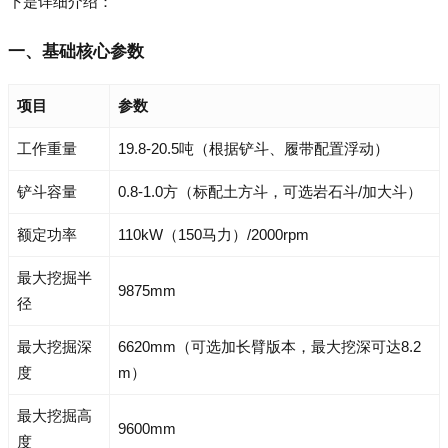
下是详细介绍：
一、基础核心参数
项目
参数
工作重量
19.8-20.5吨（根据铲斗、履带配置浮动）
铲斗容量
0.8-1.0方（标配土方斗，可选岩石斗/加大斗）
额定功率
110kW（150马力）/2000rpm
最大挖掘半
9875mm
径
最大挖掘深
6620mm（可选加长臂版本，最大挖深可达8.2
度
m）
最大挖掘高
9600mm
度