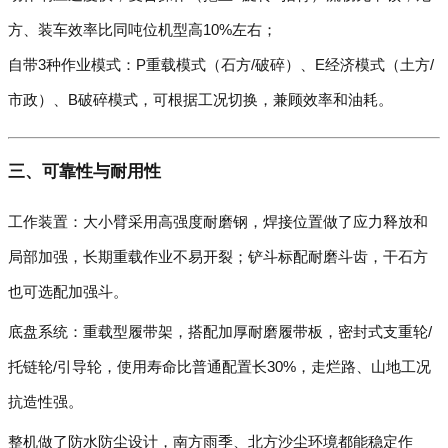
方、装车效率比同吨位机型高10%左右；
自带3种作业模式：P重载模式（石方/破碎）、E经济模式（土方/
市政）、B破碎模式，可根据工况切换，兼顾效率和油耗。
三、可靠性与耐用性
工作装置：大小臂采用高强度耐磨钢，焊接位置做了应力释放和
局部加强，长期重载作业不易开裂；铲斗标配耐磨斗齿，干石方
也可选配加强斗。
底盘系统：重载型履带架，搭配加厚耐磨履带板，密封式支重轮/
托链轮/引导轮，使用寿命比普通配置长30%，走烂路、山地工况
抗造性强。
整机做了防水防尘设计，南方雨季、北方沙尘环境都能稳定作