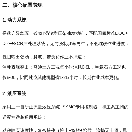
二、核心配置表现
1. 动力系统
搭载升级款五十铃4缸涡轮增压柴油发动机，匹配国四标准DOC+
DPF+SCR后处理系统，无需强制驻车再生，不会耽误作业进度：
低扭输出强劲，爬坡、带负荷作业不掉速；
油耗表现突出：普通土方工况每小时油耗6-8L，重载石方工况也
仅8-9L，比同吨位其他机型省1-2L/小时，长期作业成本更低。
2. 液压系统
采用三一自研正流量液压系统+SYMC专用控制器，和主泵主阀的
适配性远超通用系统：
动作响应速度快，复合操作（挖土+旋转+抬臂）流畅无卡顿，甩