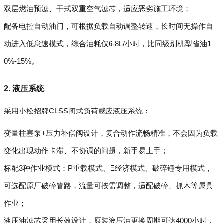
双层燃油预滤、干式双重空气滤芯，适应恶劣施工环境；
配备电控自动油门，可根据负载自动调整转速，长时间无操作自
动进入低怠速模式，综合油耗仅6-8L/小时，比同级别机型省油1
0%-15%。
2. 液压系统
采用小松招牌CLSS闭式负荷感应液压系统：
变量柱塞泵+压力补偿阀设计，复合动作流畅精准，不会因为负载
变化出现动作卡滞、不协调的问题，新手易上手；
标配3种作业模式：P重载模式、E经济模式、破碎锤专用模式，
可选配原厂破碎管路，流量可按需调整，适配破碎、抓木等属具
作业；
液压油滤芯采用长效设计，原装液压油更换周期可达4000小时，