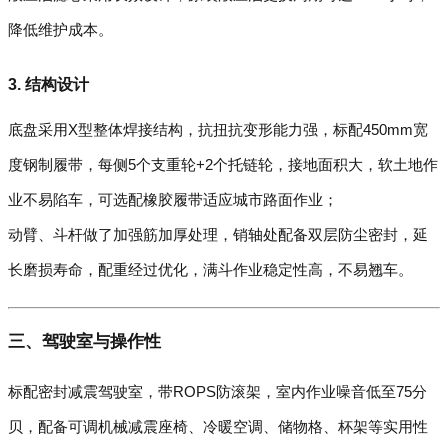
降低维护成本。
3. 结构设计
底盘采用X型整体焊接结构，抗扭抗变形能力强，标配450mm宽
度钢制履带，每侧5个支重轮+2个托链轮，接地面积大，软土地作
业不易陷车，可选配橡胶履带适应城市路面作业；
动臂、斗杆做了加强筋加厚处理，销轴处配备双层防尘密封，延
长磨损寿命，配重经过优化，满斗作业稳定性高，不易翘车。
三、驾驶室与操作性
标配密封减震驾驶室，带ROPS防滚架，室内作业噪音低至75分
贝，配备可调机械减震座椅、冷暖空调、储物格、杯架等实用性