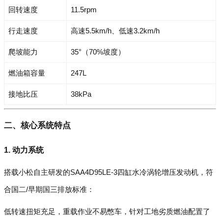
回转速度
11.5rpm
行走速度
高速5.5km/h、低速3.2km/h
爬坡能力
35°（70%坡度）
燃油箱容量
247L
接地比压
38kPa
二、核心系统特点
1. 动力系统
搭载小松自主研发的SAA4D95LE-3四缸水冷涡轮增压发动机，符
合国二/早期国三排放标准：
低转速扭矩充足，重载作业不易憋车，针对工地劣质燃油配置了