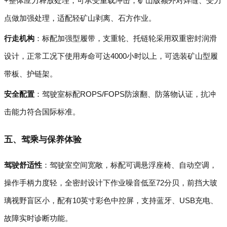
+整体应力释放处理，可承受重载冲击，矿山版额外对焊缝、受力
点做加强处理，适配轻矿山剥离、石方作业。
行走机构
：标配加强型履带，支重轮、托链轮采用双重密封润滑
设计，正常工况下使用寿命可达4000小时以上，可选装矿山型履
带板、护链架。
安全配置
：驾驶室标配ROPS/FOPS防滚翻、防落物认证，抗冲
击能力符合国际标准。
五、驾乘与保养体验
驾驶舒适性
：驾驶室空间宽敞，标配可调悬浮座椅、自动空调，
操作手柄力度轻，全密封设计下作业噪音低至72分贝，前挡大玻
璃视野盲区小，配有10英寸彩色中控屏，支持蓝牙、USB充电、
故障实时诊断功能。