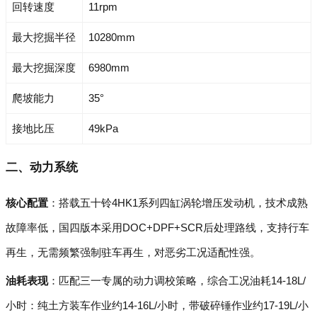
回转速度
11rpm
最大挖掘半径
10280mm
最大挖掘深度
6980mm
爬坡能力
35°
接地比压
49kPa
二、动力系统
核心配置
：搭载五十铃4HK1系列四缸涡轮增压发动机，技术成熟
故障率低，国四版本采用DOC+DPF+SCR后处理路线，支持行车
再生，无需频繁强制驻车再生，对恶劣工况适配性强。
油耗表现
：匹配三一专属的动力调校策略，综合工况油耗14-18L/
小时：纯土方装车作业约14-16L/小时，带破碎锤作业约17-19L/小