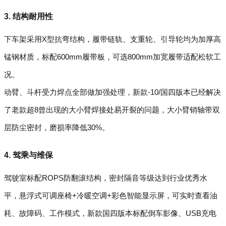
3. 结构耐用性
下车架采用X型抗弯结构，履带链轨、支重轮、引导轮均为加厚高
锰钢材质，标配600mm履带板，可选800mm加宽履带适配松软工
况。
动臂、斗杆受力焊点全部做加强处理，新款-10/国四版本已经解决
了老款超8曾出现的大小臂焊接处易开裂的问题，大小臂销轴带双
层防尘密封，磨损率降低30%。
4. 驾乘与维保
驾驶室标配ROPS防翻滚结构，密封隔音等级达到行业优秀水
平，悬浮式可调座椅+冷暖空调+彩色智能显示屏，可实时查看油
耗、故障码、工作模式，新款国四版本标配倒车影像、USB充电