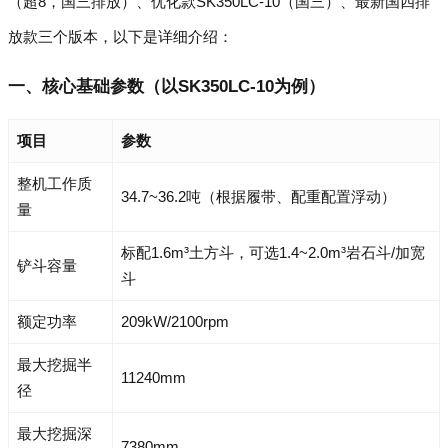
（超8，国三排放）、优化款SK350LC-10（国三）、最新国四排
放款三个版本，以下是详细介绍：
一、核心基础参数（以SK350LC-10为例）
项目
参数
整机工作质
34.7~36.2吨（根据履带、配重配置浮动）
量
标配1.6m³土方斗，可选1.4~2.0m³岩石斗/加宽
铲斗容量
斗
额定功率
209kW/2100rpm
最大挖掘半
11240mm
径
最大挖掘深
7380mm