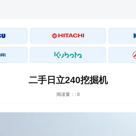
二手日立240挖掘机
阅读量：:
8