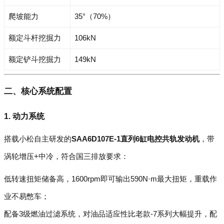
爬坡能力
35°（70%）
额定斗杆挖掘力
106kN
额定铲斗挖掘力
149kN
二、核心系统配置
1. 动力系统
搭载小松自主研发的
SAA6D107E-1直列6缸电控共轨发动机
，带
涡轮增压+中冷，符合国三排放要求：
低转速扭矩储备高，1600rpm即可输出590N·m最大扭矩，重载作
业不易憋车；
配备3级燃油过滤系统，对油品适应性比老款-7系列大幅提升，配