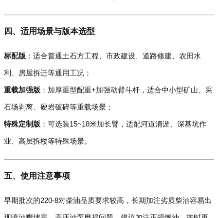
四、适用场景与版本选型
标配版
：适合普通土石方工程、市政建设、道路修建、农田水
利、房屋拆迁等通用工况；
重载加强版
：加厚重型配重+加强动臂斗杆，适合中小型矿山、采
石场剥离、硬岩破碎等重载场景；
特殊定制版
：可选装15~18米加长臂，适配河道清淤、深基坑作
业、高层拆楼等特殊场景。
五、使用注意事项
早期批次的220-8对柴油品质要求较高，长期加注劣质柴油容易出
现喷油嘴堵塞、高压油泵磨损问题，建议加注正规燃油，按时更