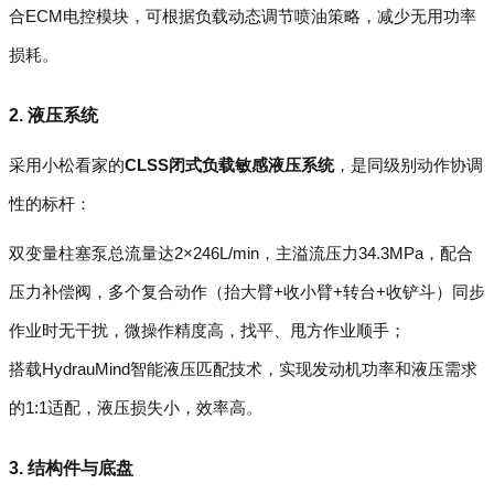
合ECM电控模块，可根据负载动态调节喷油策略，减少无用功率
损耗。
2. 液压系统
采用小松看家的
CLSS闭式负载敏感液压系统
，是同级别动作协调
性的标杆：
双变量柱塞泵总流量达2×246L/min，主溢流压力34.3MPa，配合
压力补偿阀，多个复合动作（抬大臂+收小臂+转台+收铲斗）同步
作业时无干扰，微操作精度高，找平、甩方作业顺手；
搭载HydrauMind智能液压匹配技术，实现发动机功率和液压需求
的1:1适配，液压损失小，效率高。
3. 结构件与底盘