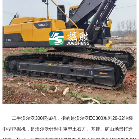
二手沃尔沃300挖掘机，指的是沃尔沃EC300系列28-32吨级
中型挖掘机，是沃尔沃针对中重型土石方、基建、矿山场景打造