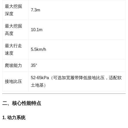
最大挖掘
7.3m
深度
最大挖掘
10.1m
高度
最大行走
5.5km/h
速度
爬坡能力
35°
52-65kPa（可选加宽履带降低接地比压，适配软
接地比压
土地基）
二、核心性能特点
1. 动力系统