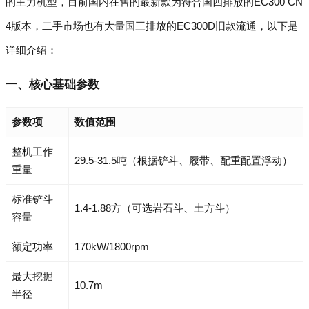
的主力机型，目前国内在售的最新款为符合国四排放的EC300 CN
4版本，二手市场也有大量国三排放的EC300D旧款流通，以下是
详细介绍：
一、核心基础参数
参数项
数值范围
整机工作
29.5-31.5吨（根据铲斗、履带、配重配置浮动）
重量
标准铲斗
1.4-1.88方（可选岩石斗、土方斗）
容量
额定功率
170kW/1800rpm
最大挖掘
10.7m
半径