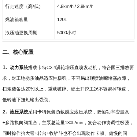
行走速度（高/低）
4.8km/h / 2.8km/h
燃油箱容量
120L
液压油更换周期
5000小时
二、核心配置
动力系统
搭载卡特C2.4涡轮增压直喷发动机，符合国三排放要
求，对工地劣质油品适应性极强，不容易出现喷油嘴堵塞故障，
扭矩储备达20%以上，重载破碎、硬土开挖工况不容易掉转速，
低转速下扭矩输出强劲。
液压系统
采用卡特原装负载感应液压系统，双恒功率变量泵
+多路换向阀组合，主泵总流量130L/min，复合动作协调性极强，
同时操作抬大臂+转台+收铲斗也不会出现动作卡顿、偏慢的问