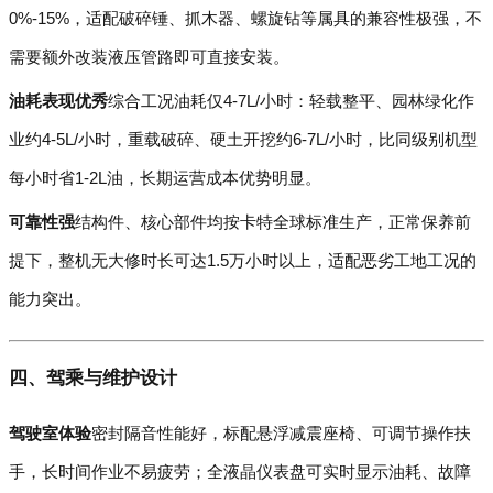
0%-15%，适配破碎锤、抓木器、螺旋钻等属具的兼容性极强，不
需要额外改装液压管路即可直接安装。
油耗表现优秀
综合工况油耗仅4-7L/小时：轻载整平、园林绿化作
业约4-5L/小时，重载破碎、硬土开挖约6-7L/小时，比同级别机型
每小时省1-2L油，长期运营成本优势明显。
可靠性强
结构件、核心部件均按卡特全球标准生产，正常保养前
提下，整机无大修时长可达1.5万小时以上，适配恶劣工地工况的
能力突出。
四、驾乘与维护设计
驾驶室体验
密封隔音性能好，标配悬浮减震座椅、可调节操作扶
手，长时间作业不易疲劳；全液晶仪表盘可实时显示油耗、故障