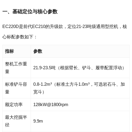
一、基础定位与核心参数
EC220D是前代EC210的升级款，定位21-23吨级通用型挖机，核
心标配参数如下：
指标
参数
整机工作重
21.9-23.5吨（根据臂长、铲斗、履带配置浮动）
量
标准铲斗容
0.8-1.2m³（标准土方斗1.0m³，可选岩石斗、加
量
宽斗）
额定功率
128kW@1800rpm
最大挖掘半
9.9m
径