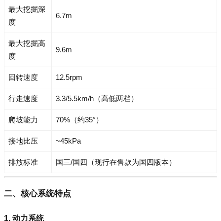
最大挖掘深
6.7m
度
最大挖掘高
9.6m
度
回转速度
12.5rpm
行走速度
3.3/5.5km/h（高低两档）
爬坡能力
70%（约35°）
接地比压
~45kPa
排放标准
国三/国四（现行在售款为国四版本）
二、核心系统特点
1. 动力系统