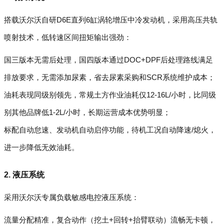
搭载沃尔沃自研D6E直列6缸涡轮增压中冷发动机，采用高压共轨
喷射技术，低转速区间扭矩输出强劲：
国三版本无需后处理，国四版本通过DOC+DPF后处理路线满足
排放要求，无需添加尿素，省去尿素采购和SCR系统维护成本；
油耗表现同级别领先，常规土方作业油耗仅12-16L/小时，比同级
别其他品牌低1-2L/小时，长期运营成本优势明显；
标配自动怠速、发动机自动启停功能，待机工况自动降速/熄火，
进一步降低无效油耗。
2. 液压系统
采用沃尔沃专属负载敏感电控液压系统：
流量分配精准，复合动作（挖土+回转+抬臂联动）流畅无卡顿，