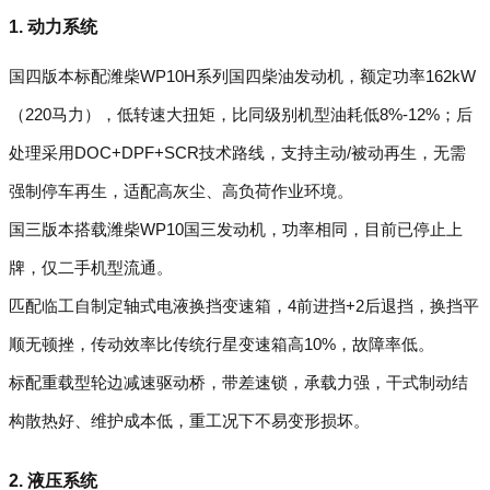
1. 动力系统
国四版本标配潍柴WP10H系列国四柴油发动机，额定功率162kW
（220马力），低转速大扭矩，比同级别机型油耗低8%-12%；后
处理采用DOC+DPF+SCR技术路线，支持主动/被动再生，无需
强制停车再生，适配高灰尘、高负荷作业环境。
国三版本搭载潍柴WP10国三发动机，功率相同，目前已停止上
牌，仅二手机型流通。
匹配临工自制定轴式电液换挡变速箱，4前进挡+2后退挡，换挡平
顺无顿挫，传动效率比传统行星变速箱高10%，故障率低。
标配重载型轮边减速驱动桥，带差速锁，承载力强，干式制动结
构散热好、维护成本低，重工况下不易变形损坏。
2. 液压系统