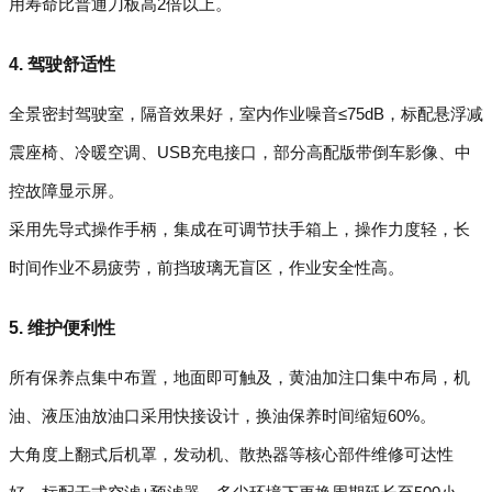
用寿命比普通刀板高2倍以上。
4. 驾驶舒适性
全景密封驾驶室，隔音效果好，室内作业噪音≤75dB，标配悬浮减
震座椅、冷暖空调、USB充电接口，部分高配版带倒车影像、中
控故障显示屏。
采用先导式操作手柄，集成在可调节扶手箱上，操作力度轻，长
时间作业不易疲劳，前挡玻璃无盲区，作业安全性高。
5. 维护便利性
所有保养点集中布置，地面即可触及，黄油加注口集中布局，机
油、液压油放油口采用快接设计，换油保养时间缩短60%。
大角度上翻式后机罩，发动机、散热器等核心部件维修可达性