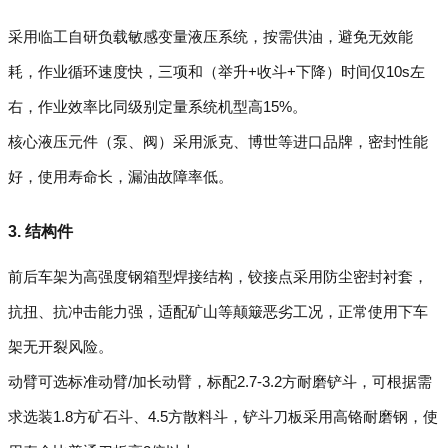
采用临工自研负载敏感变量液压系统，按需供油，避免无效能
耗，作业循环速度快，三项和（举升+收斗+下降）时间仅10s左
右，作业效率比同级别定量系统机型高15%。
核心液压元件（泵、阀）采用派克、博世等进口品牌，密封性能
好，使用寿命长，漏油故障率低。
3. 结构件
前后车架为高强度钢箱型焊接结构，铰接点采用防尘密封衬套，
抗扭、抗冲击能力强，适配矿山等颠簸恶劣工况，正常使用下车
架无开裂风险。
动臂可选标准动臂/加长动臂，标配2.7-3.2方耐磨铲斗，可根据需
求选装1.8方矿石斗、4.5方散料斗，铲斗刀板采用高铬耐磨钢，使