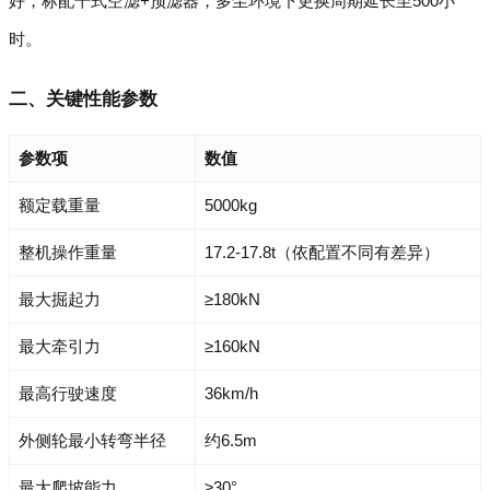
好，标配干式空滤+预滤器，多尘环境下更换周期延长至500小
时。
二、关键性能参数
参数项
数值
额定载重量
5000kg
整机操作重量
17.2-17.8t（依配置不同有差异）
最大掘起力
≥180kN
最大牵引力
≥160kN
最高行驶速度
36km/h
外侧轮最小转弯半径
约6.5m
最大爬坡能力
≥30°