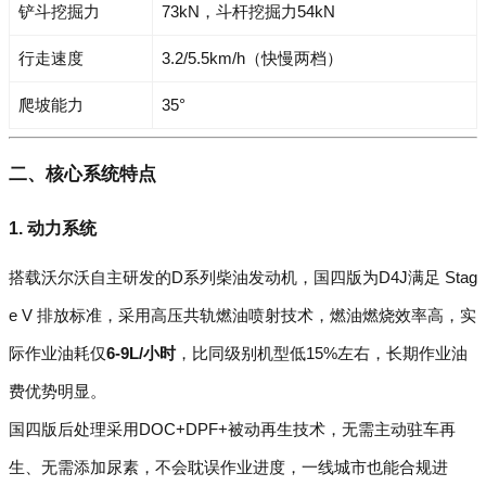
铲斗挖掘力
73kN，斗杆挖掘力54kN
行走速度
3.2/5.5km/h（快慢两档）
爬坡能力
35°
二、核心系统特点
1. 动力系统
搭载沃尔沃自主研发的D系列柴油发动机，国四版为D4J满足 Stag
e V 排放标准，采用高压共轨燃油喷射技术，燃油燃烧效率高，实
际作业油耗仅
6-9L/小时
，比同级别机型低15%左右，长期作业油
费优势明显。
国四版后处理采用DOC+DPF+被动再生技术，无需主动驻车再
生、无需添加尿素，不会耽误作业进度，一线城市也能合规进