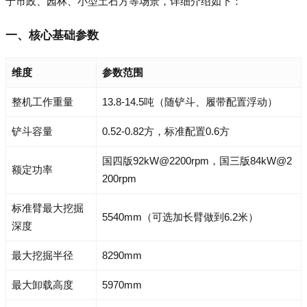
于市政、园林、小型土石方等场景，详细介绍如下：
一、核心基础参数
维度
参数范围
整机工作重量
13.8-14.5吨（随铲斗、履带配置浮动）
铲斗容量
0.52-0.82方，标准配置0.6方
国四版92kW@2200rpm，国三版84kW@2
额定功率
200rpm
标准臂最大挖掘
5540mm（可选加长臂做到6.2米）
深度
最大挖掘半径
8290mm
最大卸载高度
5970mm