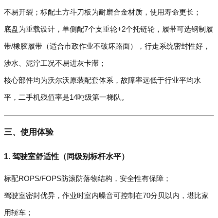
不易开裂；标配土方斗刀板为耐磨合金材质，使用寿命更长；
底盘为重载设计，单侧配7个支重轮+2个托链轮，履带可选钢制履
带/橡胶履带（适合市政作业不破坏路面），行走系统密封性好，
涉水、泥泞工况不易进灰卡滞；
核心部件均为沃尔沃原装配套体系，故障率远低于行业平均水
平，二手机残值率是14吨级第一梯队。
三、使用体验
1. 驾驶室舒适性（同级别标杆水平）
标配ROPS/FOPS防滚防落物结构，安全性有保障；
驾驶室密封优异，作业时室内噪音可控制在70分贝以内，堪比家
用轿车；