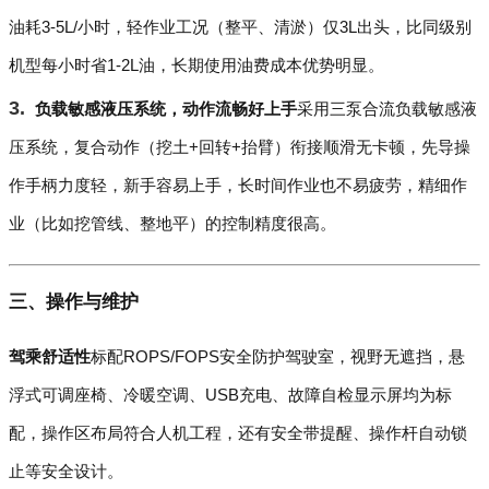
油耗3-5L/小时，轻作业工况（整平、清淤）仅3L出头，比同级别
机型每小时省1-2L油，长期使用油费成本优势明显。
负载敏感液压系统，动作流畅好上手
采用三泵合流负载敏感液
压系统，复合动作（挖土+回转+抬臂）衔接顺滑无卡顿，先导操
作手柄力度轻，新手容易上手，长时间作业也不易疲劳，精细作
业（比如挖管线、整地平）的控制精度很高。
三、操作与维护
驾乘舒适性
标配ROPS/FOPS安全防护驾驶室，视野无遮挡，悬
浮式可调座椅、冷暖空调、USB充电、故障自检显示屏均为标
配，操作区布局符合人机工程，还有安全带提醒、操作杆自动锁
止等安全设计。