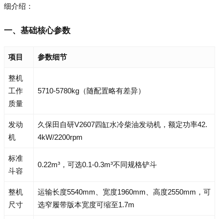
细介绍：
一、基础核心参数
项目
参数细节
整机
工作
5710-5780kg（随配置略有差异）
质量
发动
久保田自研V2607四缸水冷柴油发动机，额定功率42.
机
4kW/2200rpm
标准
0.22m³，可选0.1-0.3m³不同规格铲斗
斗容
整机
运输长度5540mm、宽度1960mm、高度2550mm，可
尺寸
选窄履带版本宽度可缩至1.7m