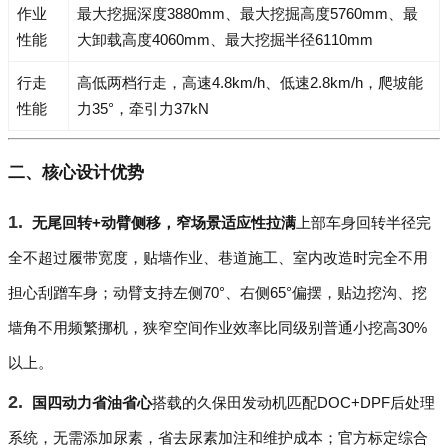
作业
最大挖掘深度3880mm、最大挖掘高度5760mm、最
性能
大卸载高度4060mm、最大挖掘半径6110mm
行走
高低两档行走，高速4.8km/h、低速2.8km/h，爬坡能
性能
力35°，牵引力37kN
二、核心设计优势
无尾回转+动臂侧移，窄场景适应性拉满
上部车身回转半径完
全不超过履带宽度，贴墙作业、巷道施工、室内改造时完全不用
担心刮蹭车身；动臂支持左侧70°、右侧65°偏摆，贴边挖沟、挖
墙角不用频繁挪机，狭窄空间作业效率比同级别普通小挖高30%
以上。
国四动力省油省心
搭载的久保田发动机匹配DOC+DPF后处理
系统，无需添加尿素，省去尿素加注和维护成本；官方标定综合