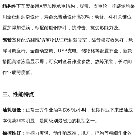
结构件
下车架采用X型加厚承重结构，履带、支重轮、托链轮均采
用全密封润滑设计，寿命比普通设计高30%；动臂、斗杆关键位
置加焊加强筋，标配耐磨钢铲斗，抗冲击、抗变形能力强。
驾驶室
标配防翻滚/防落物认证密封驾驶室，隔音减震效果好，悬
浮可调座椅、全自动空调、USB充电、储物格等配置齐全，新款
搭配高清液晶显示屏，可实时查看作业参数、故障预警，长时间
作业疲劳度低。
三、性能特点
油耗极低
：正常土方作业油耗仅6-9L/小时，长期作业下来燃油成
本优势非常明显，是同级别最省油的机型之一。
操控性好
：手柄力度轻、动作响应准，甩方、挖沟等精细作业效