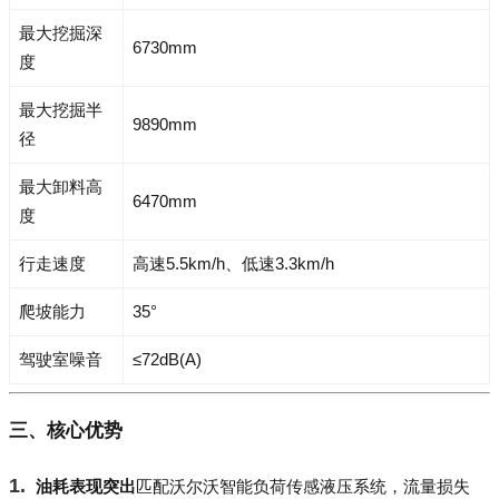
最大挖掘深
6730mm
度
最大挖掘半
9890mm
径
最大卸料高
6470mm
度
行走速度
高速5.5km/h、低速3.3km/h
爬坡能力
35°
驾驶室噪音
≤72dB(A)
三、核心优势
油耗表现突出
匹配沃尔沃智能负荷传感液压系统，流量损失