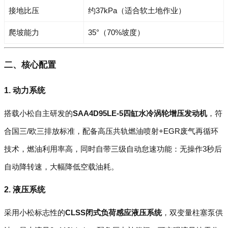
接地比压
约37kPa（适合软土地作业）
爬坡能力
35°（70%坡度）
二、核心配置
1. 动力系统
搭载小松自主研发的
SAA4D95LE-5四缸水冷涡轮增压发动机
，符
合国三/欧三排放标准，配备高压共轨燃油喷射+EGR废气再循环
技术，燃油利用率高，同时自带三级自动怠速功能：无操作3秒后
自动降转速，大幅降低空载油耗。
2. 液压系统
采用小松标志性的
CLSS闭式负荷感应液压系统
，双变量柱塞泵供