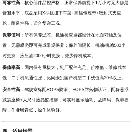
可靠性高
：核心部件品控严格，正常保养前提下1万小时无大修是
普遍水平，底盘采用X型抗扭下车架+高锰钢履带+密封式支重
轮，耐造性强，适合复杂工况。
保养便利
：所有保养滤芯、机油检查点都设计在地面可触及位
置，无需攀爬即可完成常规保养；保养间隔长：机油/机滤500小
时更换，液压油2000小时更换，减少停机成本。
保值率高
：国内保有量极大，副厂配件充足、价格低，维修成本
低，二手机流通性强，比同级别国产机型二手残值高20%以上。
安全性高
：驾驶室标配ROPS防滚、FOPS防落物认证，配备悬浮
减震座椅+大尺寸液晶监控屏，可实时显示油耗、故障码、保养提
醒，作业噪音低，操作体验好。
四、适用场景