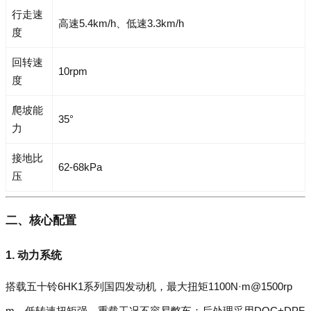
行走速
高速5.4km/h、低速3.3km/h
度
回转速
10rpm
度
爬坡能
35°
力
接地比
62-68kPa
压
二、核心配置
1. 动力系统
搭载五十铃6HK1系列国四发动机，最大扭矩1100N·m@1500rp
m，低转速扭矩强，重载工况不容易憋车；后处理采用DOC+DPF