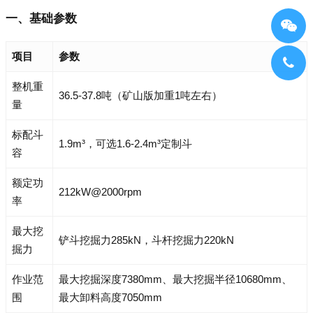
一、基础参数
项目
参数
整机重
36.5-37.8吨（矿山版加重1吨左右）
量
标配斗
1.9m³，可选1.6-2.4m³定制斗
容
额定功
212kW@2000rpm
率
最大挖
铲斗挖掘力285kN，斗杆挖掘力220kN
掘力
作业范
最大挖掘深度7380mm、最大挖掘半径10680mm、
围
最大卸料高度7050mm