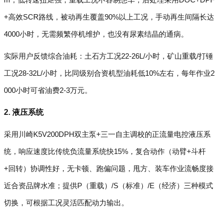
+高效SCR路线，被动再生覆盖90%以上工况，手动再生间隔长达
4000小时，无需频繁停机维护，也没有尿素结晶的通病。
实际用户反馈综合油耗：土石方工况22-26L/小时，矿山重载/打锤
工况28-32L/小时，比同级别合资机型油耗低10%左右，每年作业2
000小时可省油费2-3万元。
2. 液压系统
采用川崎K5V200DPH双主泵+三一自主调校的正流量电控液压系
统，响应速度比传统负流量系统快15%，复合动作（动臂+斗杆
+回转）协调性好，无卡顿、跑偏问题，甩方、装车作业流畅度接
近合资品牌水准；提供P（重载）/S（标准）/E（经济）三种模式
切换，可根据工况灵活匹配动力输出。