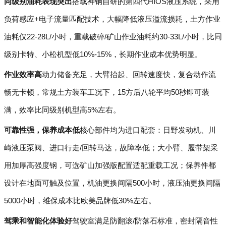
同级别油耗表现突出
搭载神钢自研的第四代HIOS液压系统，采用
负荷感应+电子流量匹配技术，大幅降低液压溢流损耗，土方作业
油耗仅22-28L/小时，重载破碎/矿山作业油耗约30-33L/小时，比同
级别卡特、小松机型低10%-15%，长期作业成本优势明显。
作业效率高
动力储备充足，大臂抬起、回转速度快，复合动作流
畅无卡顿，常规土方装车工况下，15方后八轮平均50秒即可装
满，效率比同级别机型高5%左右。
可靠性强，保养成本低
核心部件均为进口配套：日野发动机、川
崎液压泵阀、进口行走/回转马达，故障率低；大小臂、履带架采
用加厚高强度钢，可选矿山加强版配置适配重载工况；保养件都
设计在地面可触及位置，机油更换间隔500小时，液压油更换间隔
5000小时，维保成本比欧美品牌低30%左右。
驾乘和智能化体验好
驾驶室满足防翻滚/防落石标准，密封隔音性