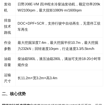
发动
日野J08E-VM 四冲程水冷柴油发动机，额定功率209k
机
W/2100rpm，最大扭矩1080N·m/1600rpm
排放
DOC+DPF+SCR，支持行驶中自动再生，无需停工驻
技术
车再生
路线
作业
最大挖掘深度7.4m，最大挖掘半径10.7m，最大挖掘
参数
力232kN；回转速度10rpm，行走速度3.3/5.5km/h
油箱
柴油箱580L，液压油箱280L，满油可支持18-20小时常
容量
规作业
运输
长11.2m×宽3.2m×高3.4m
尺寸
二、核心优势