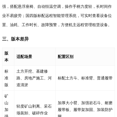
强，搭配悬浮座椅、自动恒温空调，操作手柄力度轻，长时间作
业不易疲劳；国四版标配远程智能管理系统，可实时查看设备位
置、油耗、工作时长、故障预警，方便机主远程管理租赁设备。
三、版本差异
版
适配场景
配置区别
本
标
土方开挖、基建修
准
路、房地产施工、河
标配土方斗、标准臂、普通履带
版
道清淤
矿
山
加厚大小臂、加强岩石斗、耐磨
轻度矿山剥离、采石
加
履带板、履带架加固、加装防护
场装卸、破碎作业
强
网