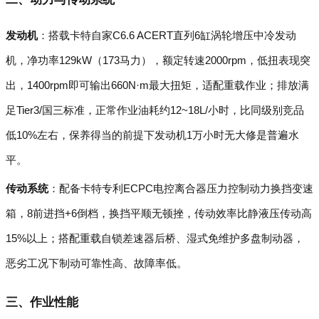
发动机
：搭载卡特自家C6.6 ACERT直列6缸涡轮增压中冷发动
机，净功率129kW（173马力），额定转速2000rpm，低扭表现突
出，1400rpm即可输出660N·m最大扭矩，适配重载作业；排放满
足Tier3/国三标准，正常作业油耗约12~18L/小时，比同级别竞品
低10%左右，保养得当的前提下发动机1万小时无大修是普遍水
平。
传动系统
：配备卡特专利ECPC电控离合器压力控制动力换挡变速
箱，8前进挡+6倒档，换挡平顺无顿挫，传动效率比静液压传动高
15%以上；搭配重载自锁差速器后桥、湿式免维护多盘制动器，
恶劣工况下制动可靠性高、故障率低。
三、作业性能