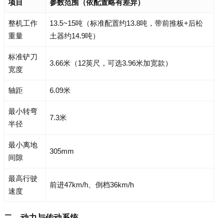
项目
参数范围（依配置略有差异）
整机工作
13.5~15吨（标准配置约13.8吨，带前推板+后松
重量
土器约14.9吨）
标准铲刀
3.66米（12英尺，可选3.96米加宽款）
宽度
轴距
6.09米
最小转弯
7.3米
半径
最小离地
305mm
间隙
最高行驶
前进47km/h、倒档36km/h
速度
二、动力与传动系统