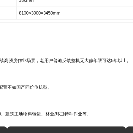
38km/h
8100×3000×3450mm
续高强度作业场景，老用户普遍反馈整机无大修年限可达5年以上。
化配置不如国产同价位机型。
卸、建筑工地物料转运、林业/环卫特种作业等。