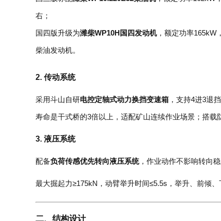
右；
国四版升级为
潍柴WP10H国四发动机
，额定功率165k
柴油发动机。
2. 传动系统
采用斗山自研
电控定轴式动力换挡变速箱
，支持4进3退
寿命是干式桥的3倍以上，适配矿山连续作业场景；搭载防滑
3. 液压系统
配备
负荷传感优先转向液压系统
，作业动作不影响转向稳
最大掘起力≥175kN，动臂举升时间≤5.5s，举升、前
二、结构设计