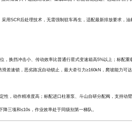
W，采用SCR后处理技术，无需强制驻车再生，适配最新排放要求，油
挡位，换挡冲击小、传动效率比普通行星式变速箱高5%以上；标配
差速锁，恶劣路况自动锁止，最大牵引力≥160kN，爬坡能力可达3
定性，动作精准度高；标配进口柱塞泵、斗山自研分配阀，支持动
倾、下降三项和≤10s，作业效率处于同级别第一梯队。