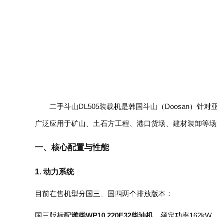
二手斗山DL505装载机是韩国斗山（Doosan
广泛应用于矿山、土石方工程、港口货场、建材装卸等场
一、核心配置与性能
1. 动力系统
目前在售机型分国三、国四两个排放版本：
国三版标配
潍柴WP10.220E32柴油机
，额定功率162k