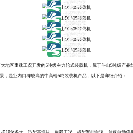
）针对亚太地区重载工况开发的5吨级主力轮式装载机，属于斗山5吨级
景，是业内口碑较高的中高端5吨装载机产品，以下是详细介绍：
W，扭矩储备大，适配高海拔、重载工况，标配智能怠速、怠速自动停机功