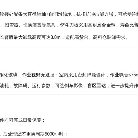
接处配备大直径销轴+自润滑轴承，抗扭抗冲击能力强，可承受连续重载
夹木叉、扫雪器、快换装置等属具，铲斗刀板采用高耐磨合金钢，寿命比普
长臂版最大卸载高度可达3.8m，适配高货台、高料仓装卸需求。
全景钢化玻璃，作业视野无遮挡；室内采用密封降噪设计，作业噪音≤7
油耗、故障码、运行参数，可选倒车影像、盲区雷达，进一步提升
件即可完成日常保养：
，后处理滤芯更换周期5000小时；