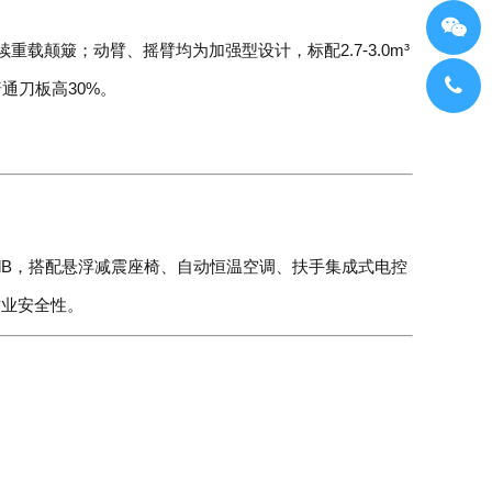
颠簸；动臂、摇臂均为加强型设计，标配2.7-3.0m³
通刀板高30%。
5dB，搭配悬浮减震座椅、自动恒温空调、扶手集成式电控
作业安全性。