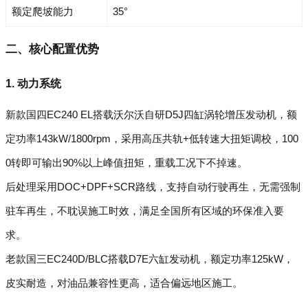
额定爬坡能力
35°
二、核心配置优势
1. 动力系统
新款国四EC240 EL搭载沃尔沃自研D5J四缸涡轮增压发动机，额
定功率143kW/1800rpm，采用高压共轨+低转速大扭矩调校，100
0转即可输出90%以上峰值扭矩，重载工况下不掉速。
后处理采用DOC+DPF+SCR路线，支持自动行驶再生，无需强制
驻车再生，不耽误施工时效，满足全国所有区域的环保准入要
求。
老款国三EC240D/BLC搭载D7E六缸发动机，额定功率125kW，
皮实耐造，对油品兼容性更高，适合偏远地区施工。