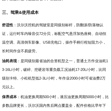
三、驾乘&使用成本
舒适性
：沃尔沃挖机的驾驶室是同级别标杆，防翻滚/防落物认
证，运行时车内噪音仅72分贝，标配空气悬浮加热座椅、自动恒
温空调、高清倒车影像、USB充电口，操作手柄行程短阻力小，
长时间作业不易疲劳。
油耗表现
：是同级别最省油的合资机型之一，普通土方作业油耗1
3-16L/小时，破碎、挖硬岩等重负载工况油耗17-20L/小时，比同
级别卡特、小松机型低2-3L/小时，年作业2000小时可省油费2万
元以上。
保养成本
：机油更换周期500小时，液压油更换周期5000小时，比
多数品牌更长，沃尔沃国内售后网点覆盖全，配件价格比早年下